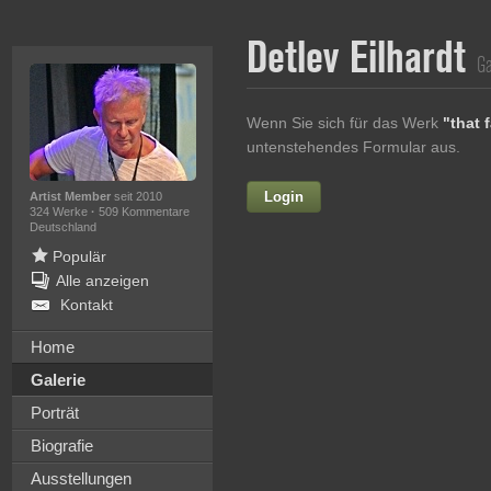
Detlev Eilhardt
Ga
Wenn Sie sich für das Werk
"that f
untenstehendes Formular aus.
Login
Vorname
Artist Member
seit 2010
324 Werke
·
509 Kommentare
Deutschland
Populär
Alle anzeigen
Nachname
Kontakt
E-mail
Home
Galerie
Ihre Nachricht
Porträt
Biografie
Ausstellungen