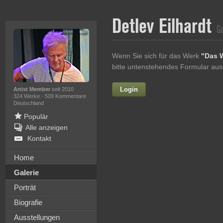
Detlev Eilhardt
Ga
Wenn Sie sich für das Werk
"Das 
bitte untenstehendes Formular aus
Login
Vorname
Artist Member
seit 2010
324 Werke
·
509 Kommentare
Deutschland
Populär
Alle anzeigen
Nachname
Kontakt
E-mail
Home
Galerie
Ihre Nachricht
Porträt
Biografie
Ausstellungen