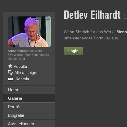
Detlev Eilhardt
Ga
Wenn Sie sich für das Werk
"Mens
untenstehendes Formular aus.
Login
Vorname
Artist Member
seit 2010
324 Werke
·
509 Kommentare
Deutschland
Populär
Alle anzeigen
Nachname
Kontakt
E-mail
Home
Galerie
Ihre Nachricht
Porträt
Biografie
Ausstellungen