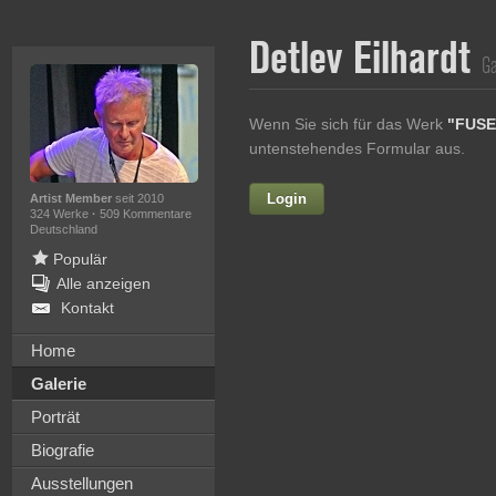
Detlev Eilhardt
Ga
Wenn Sie sich für das Werk
"FUSE
untenstehendes Formular aus.
Login
Vorname
Artist Member
seit 2010
324 Werke
·
509 Kommentare
Deutschland
Populär
Alle anzeigen
Nachname
Kontakt
E-mail
Home
Galerie
Ihre Nachricht
Porträt
Biografie
Ausstellungen