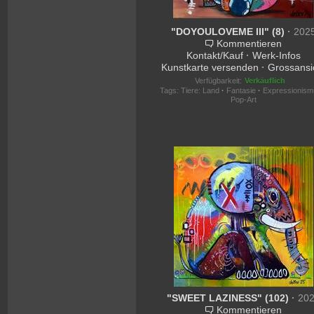
"DOYOULOVEME III" (8)
·
202
Kommentieren
Kontakt/Kauf
·
Werk-Infos
Kunstkarte versenden
·
Grossansi
Verfügbarkeit:
Verkäuflich
Tags:
Tiere: Land
·
Fantasie
·
Expressionism
Pop-Art
"SWEET LAZINESS" (102)
·
20
Kommentieren