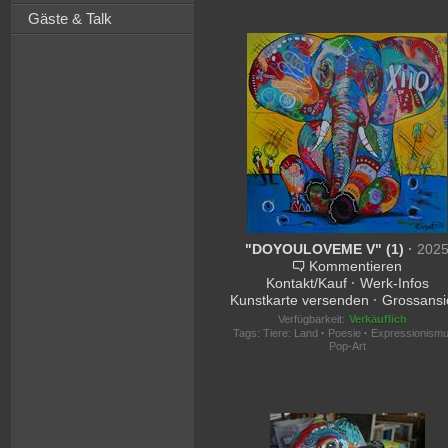
Gäste & Talk
"DOYOULOVEME V" (1)
·
202
Kommentieren
Kontakt/Kauf
·
Werk-Infos
Kunstkarte versenden
·
Grossansi
Verfügbarkeit:
Verkäuflich
Tags:
Tiere: Land
·
Poesie
·
Expressionism
Pop-Art