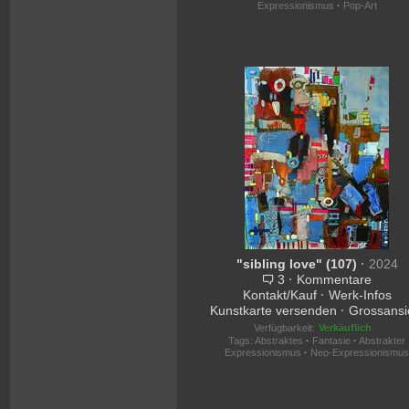
Expressionismus
·
Pop-Art
"sibling love" (107)
·
2024
3
·
Kommentare
Kontakt/Kauf
·
Werk-Infos
Kunstkarte versenden
·
Grossansi
Verfügbarkeit:
Verkäuflich
Tags:
Abstraktes
·
Fantasie
·
Abstrakter
Expressionismus
·
Neo-Expressionismu