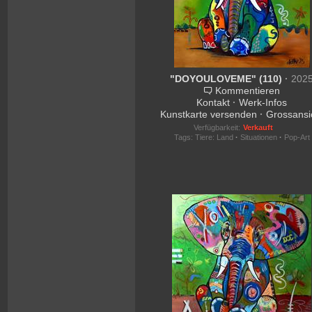
"DOYOULOVEME" (110)
·
202
Kommentieren
Kontakt
·
Werk-Infos
Kunstkarte versenden
·
Grossansi
Verfügbarkeit:
Verkauft
Tags:
Tiere: Land
·
Situationen
·
Pop-Art