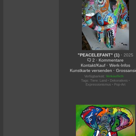
"PEACELEFANT" (1)
·
2025
2
·
Kommentare
Kontakt/Kauf
·
Werk-Infos
Kunstkarte versenden
·
Grossansi
Verfügbarkeit:
Verkäuflich
Tags:
Tiere: Land
·
Dekoratives
·
Expressionismus
·
Pop-Art