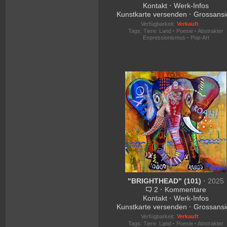
Kontakt
·
Werk-Infos
Kunstkarte versenden
·
Grossansi
Verfügbarkeit:
Verkauft
Tags:
Tiere: Land
·
Poesie
·
Abstrakter
Expressionismus
·
Pop-Art
"BRIGHTHEAD" (101)
·
2025
2
·
Kommentare
Kontakt
·
Werk-Infos
Kunstkarte versenden
·
Grossansi
Verfügbarkeit:
Verkauft
Tags:
Tiere: Land
·
Poesie
·
Abstrakter