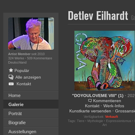
Detlev Eilhardt
Ga
Artist Member
seit 2010
324 Werke
·
509 Kommentare
Deutschland
Populär
Alle anzeigen
Kontakt
Home
"DOYOULOVEME VIII" (1)
·
202
Kommentieren
Galerie
Kontakt
·
Werk-Infos
Kunstkarte versenden
·
Grossansi
Porträt
Verfügbarkeit:
Verkauft
Tags:
Tiere
·
Mythologie
·
Expressionismus
·
Biografie
Art
Ausstellungen