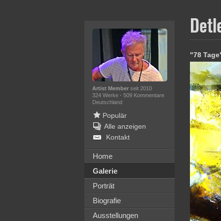
Detl
"78 Tage
Artist Member
seit 2010
324 Werke
·
509 Kommentare
Deutschland
Populär
Alle anzeigen
Kontakt
Home
Galerie
Porträt
Biografie
Ausstellungen