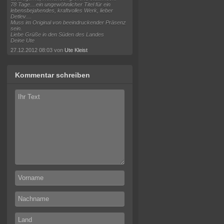
78 Tage....ein ungewöhnlicher Titel für ein
lebensbejahendes, kraftvolles Werk, lieber
Detlev....
Muss im Original von beeindruckender Präsenz
sein.
Liebe Grüße in den Süden des Landes
Deine Ute
27.12.2012 08:03 von
Ute Kleist
Kommentar schreiben