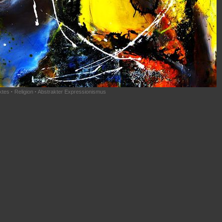
ktes
·
Religion
·
Abstrakter Expressionismus