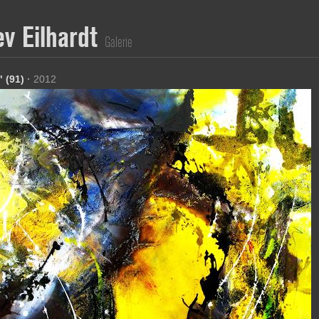
ev Eilhardt
Galerie
" (91)
·
2012