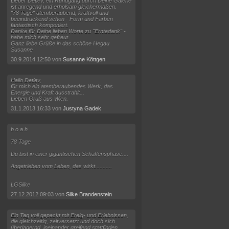
Lieber Detlev, ein Rundgang durch Deine Galerie
ist anregend und erholsam gleichermaßen.
"78 Tage" atemberaubend, kraftvoll und
beeindruckend schön - Form und Farben
fantastisch komponiert.
Danke für Deine lieben Worte zu "Erntedank" -
habe mich sehr gefreut.
Ganz liebe Grüße in das schöne Hegau
Susanne
30.9.2014 12:50 von
Susanne Köttgen
Hallo Detlev,
für mich ein atemberaubendes Werk, das
Energie und Kraft ausstrahlt...
Lieben Gruß aus Wien.
31.1.2013 16:33 von
Justyna Gadek
b o a h
78 Tage
Du bist in einer gigantischen Schaffensphase....
Angetrieben vom Leben, das wirkt...........
LGSilke
27.12.2012 09:03 von
Silke Brandenstein
Ein Tag voll gepackt mit Ereig- und Erlebnissen,
die gleichzeitig, zeitversetzt und doch sich
überlagernd, ineinander greifend stattfinden.