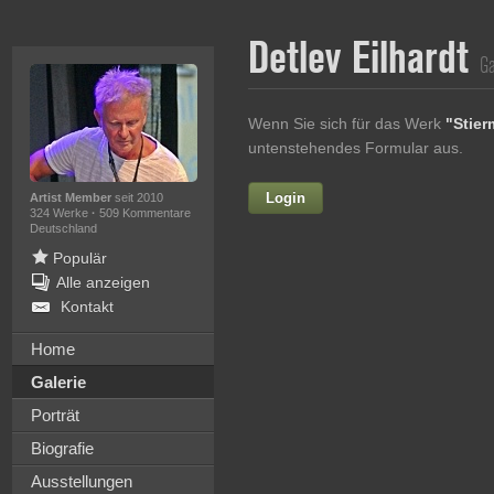
Detlev Eilhardt
Ga
Wenn Sie sich für das Werk
"Stie
untenstehendes Formular aus.
Login
Vorname
Artist Member
seit 2010
324 Werke
·
509 Kommentare
Deutschland
Populär
Alle anzeigen
Nachname
Kontakt
E-mail
Home
Galerie
Ihre Nachricht
Porträt
Biografie
Ausstellungen