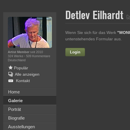
Detlev Eilhardt
Ga
Wenn Sie sich für das Werk
"MONU
untenstehendes Formular aus.
Login
Vorname
Artist Member
seit 2010
324 Werke
·
509 Kommentare
Deutschland
Populär
Alle anzeigen
Nachname
Kontakt
E-mail
Home
Galerie
Ihre Nachricht
Porträt
Biografie
Ausstellungen