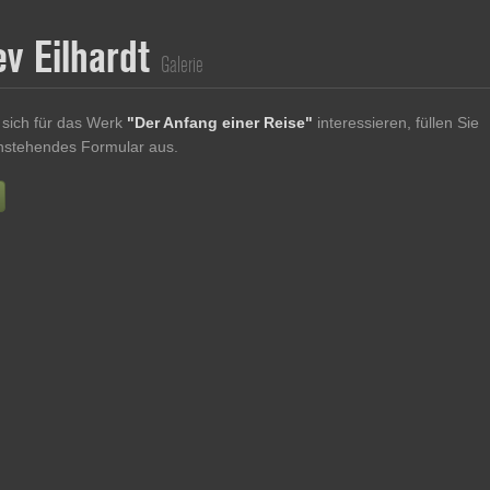
ev Eilhardt
Galerie
sich für das Werk
"Der Anfang einer Reise"
interessieren, füllen Sie
enstehendes Formular aus.
Vorname
Nachname
E-mail
re Nachricht