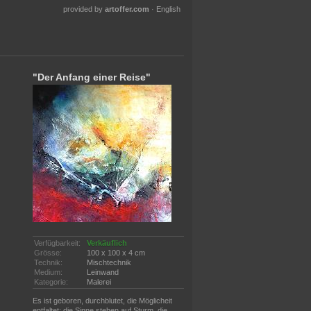
provided by
artoffer.com
·
English
"Der Anfang einer Reise"
Verfügbarkeit:
Verkäuflich
Grösse:
100 x 100 x 4 cm
Technik:
Mischtechnik
Medium:
Leinwand
Kategorie:
Malerei
Es ist geboren, durchblutet, die Möglicheit
entfaltet; die Sinne stehen auf Sturm, die