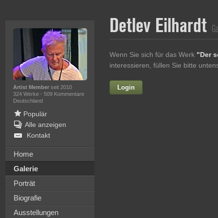
Detlev Eilhardt
Ga
Wenn Sie sich für das Werk
"Der 
interessieren, füllen Sie bitte unt
Login
Vorname
Artist Member
seit 2010
324 Werke
·
509 Kommentare
Deutschland
Populär
Alle anzeigen
Nachname
Kontakt
E-mail
Home
Galerie
Ihre Nachricht
Porträt
Biografie
Ausstellungen