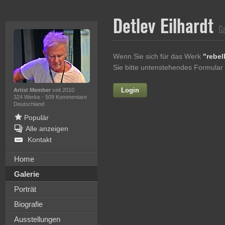
Detlev Eilhardt
Ga
Wenn Sie sich für das Werk
"rebel
Sie bitte untenstehendes Formular
Login
Vorname
Artist Member
seit 2010
324 Werke
·
509 Kommentare
Deutschland
Populär
Alle anzeigen
Nachname
Kontakt
E-mail
Home
Galerie
Ihre Nachricht
Porträt
Biografie
Ausstellungen