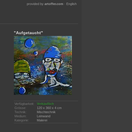
provided by
artoffer.com
·
English
"Aufgetaucht"
Verfügbarkeit:
Verkäuflich
Grösse:
120 x 360 x 4 cm
Technik:
Mischtechnik
Medium:
Leinwand
Kategorie:
Malerei