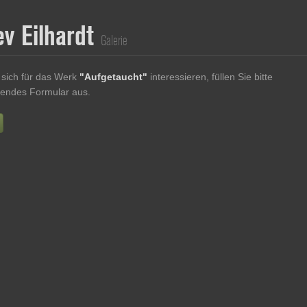
ev Eilhardt
Galerie
sich für das Werk
"Aufgetaucht"
interessieren, füllen Sie bitte
endes Formular aus.
Vorname
Nachname
E-mail
re Nachricht