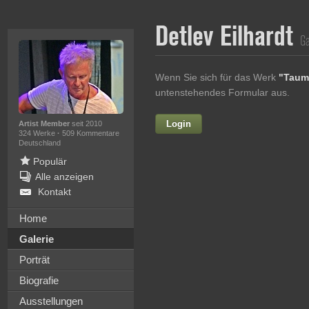
Detlev Eilhardt
Ga
Wenn Sie sich für das Werk
"Taum
untenstehendes Formular aus.
Login
Vorname
Artist Member
seit 2010
324 Werke
·
509 Kommentare
Deutschland
Populär
Alle anzeigen
Nachname
Kontakt
E-mail
Home
Galerie
Ihre Nachricht
Porträt
Biografie
Ausstellungen