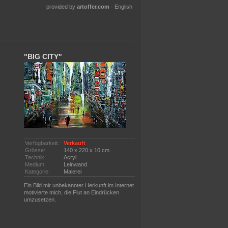
provided by
artoffer.com
·
English
"BIG CITY"
Verfügbarkeit:
Verkauft
Grösse:
140 x 220 x 10 cm
Technik:
Acryl
Medium:
Leinwand
Kategorie:
Malerei
Ein Bild mir unbekannter Herkunft im Internet
motivierte mich, die Flut an Eindrücken
umzusetzen.