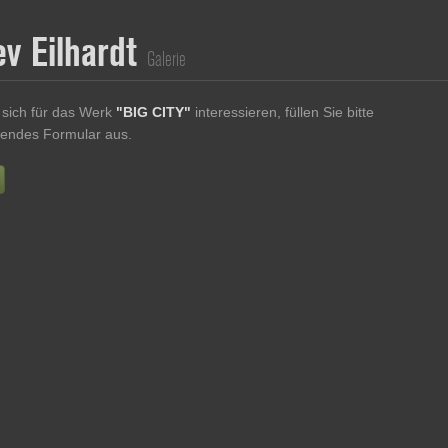
ev Eilhardt
Galerie
sich für das Werk
"BIG CITY"
interessieren, füllen Sie bitte
endes Formular aus.
Vorname
Nachname
E-mail
re Nachricht