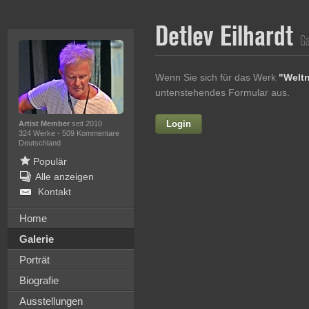
Detlev Eilhardt
Ga
Wenn Sie sich für das Werk
"Welt
untenstehendes Formular aus.
Login
Vorname
Artist Member
seit 2010
324 Werke
·
509 Kommentare
Deutschland
Populär
Alle anzeigen
Nachname
Kontakt
E-mail
Home
Galerie
Ihre Nachricht
Porträt
Biografie
Ausstellungen