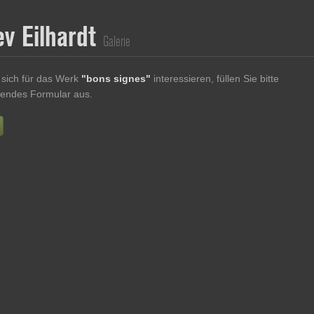
ev Eilhardt
Galerie
sich für das Werk
"bons signes"
interessieren, füllen Sie bitte
endes Formular aus.
Vorname
Nachname
E-mail
re Nachricht