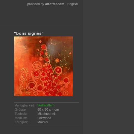
provided by
artoffer.com
·
English
"bons signes"
Verfügbarkeit:
Verkäuflich
Grösse:
80 x 80 x 4 cm
Technik:
Mischtechnik
Medium:
Leinwand
Kategorie:
Malerei