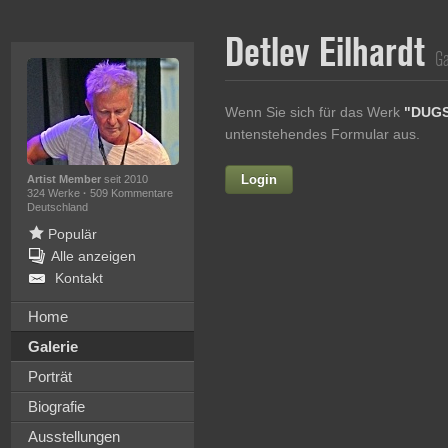
Detlev Eilhardt
Ga
Wenn Sie sich für das Werk
"DUG
untenstehendes Formular aus.
Login
Vorname
Artist Member
seit 2010
324 Werke
·
509 Kommentare
Deutschland
Populär
Alle anzeigen
Nachname
Kontakt
E-mail
Home
Galerie
Ihre Nachricht
Porträt
Biografie
Ausstellungen