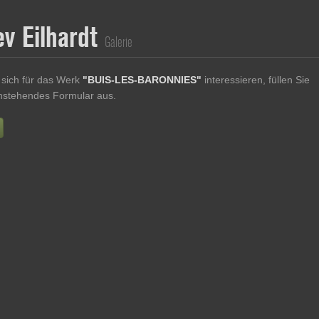
ev Eilhardt
Galerie
sich für das Werk
"BUIS-LES-BARONNIES"
interessieren, füllen Sie
enstehendes Formular aus.
Vorname
Nachname
E-mail
re Nachricht