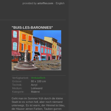
provided by
artoffer.com
·
English
"BUIS-LES-BARONNIES"
Verfügbarkeit:
Verkäuflich
Grösse:
80 x 100 cm
Technik:
Acryl
Medium:
Leinwand
Kategorie:
Malerei
Geht man im Sommer früh durch die kleine
Stadt ist es schon hell, aber noch niemand
unterwegs. Es ist warm, der Himmel ist blau,
die Häuser atmen Farben, Tauben gurren