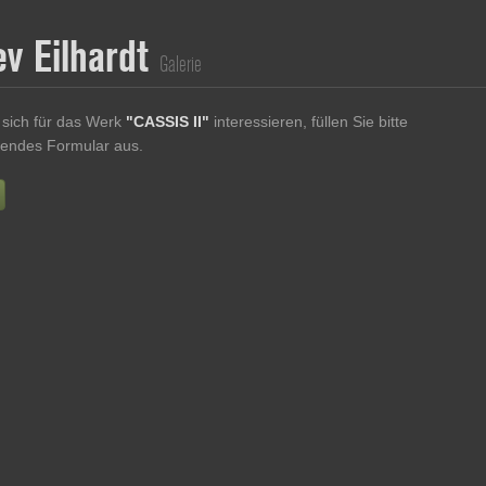
ev Eilhardt
Galerie
sich für das Werk
"CASSIS II"
interessieren, füllen Sie bitte
endes Formular aus.
Vorname
Nachname
E-mail
re Nachricht