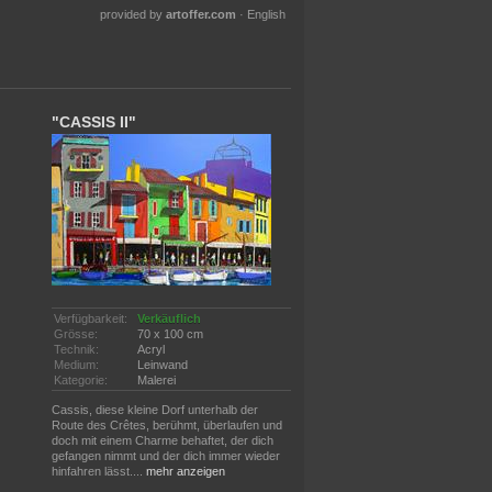
provided by
artoffer.com
·
English
"CASSIS II"
Verfügbarkeit:
Verkäuflich
Grösse:
70 x 100 cm
Technik:
Acryl
Medium:
Leinwand
Kategorie:
Malerei
Cassis, diese kleine Dorf unterhalb der
Route des Crêtes, berühmt, überlaufen und
doch mit einem Charme behaftet, der dich
gefangen nimmt und der dich immer wieder
hinfahren lässt.
...
mehr anzeigen