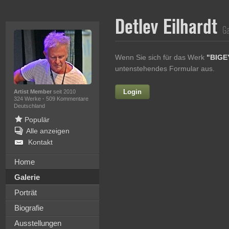
Detlev Eilhardt
Ga
Wenn Sie sich für das Werk
"BIGE
untenstehendes Formular aus.
Login
Vorname
Artist Member
seit 2010
324 Werke
·
509 Kommentare
Deutschland
Populär
Alle anzeigen
Nachname
Kontakt
E-mail
Home
Galerie
Ihre Nachricht
Porträt
Biografie
Ausstellungen