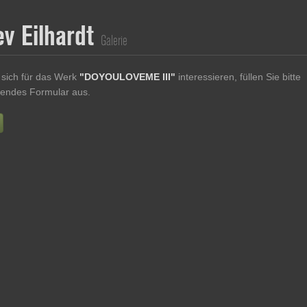
ev Eilhardt
Galerie
sich für das Werk
"DOYOULOVEME III"
interessieren, füllen Sie bitte
endes Formular aus.
Vorname
Nachname
E-mail
re Nachricht