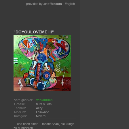
provided by
artoffer.com
·
English
"DOYOULOVEME III"
Verfügbarkeit:
Verkäuflich
Grösse:
80 x 80 cm
Technik:
Acryl
Medium:
Leinwand
Kategorie:
Malerei
... und noch einer ... macht Spaß, die Jungs
zu duplizieren ...