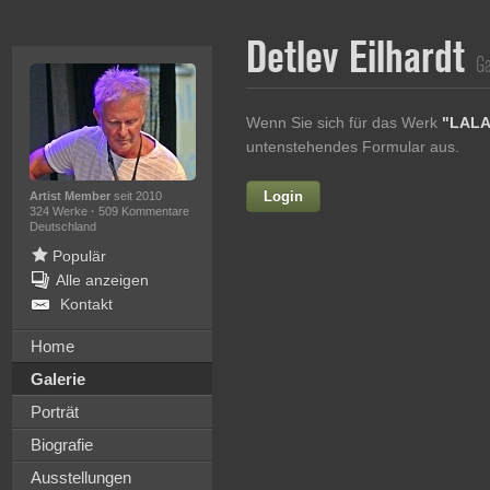
Detlev Eilhardt
Ga
Wenn Sie sich für das Werk
"LALA
untenstehendes Formular aus.
Login
Vorname
Artist Member
seit 2010
324 Werke
·
509 Kommentare
Deutschland
Populär
Alle anzeigen
Nachname
Kontakt
E-mail
Home
Galerie
Ihre Nachricht
Porträt
Biografie
Ausstellungen