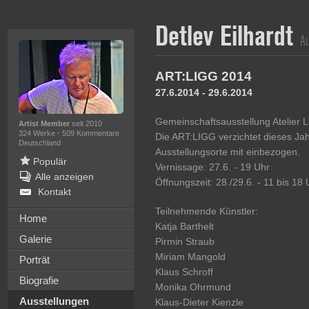
Detlev Eilhardt
Au
ART:LIGG 2014
27.6.2014 - 29.6.2014
Gemeinschaftsausstellung Atelier L
Artist Member
seit 2010
324 Werke
·
509 Kommentare
Die ART:LIGG verzichtet dieses Jah
Deutschland
Ausstellungsorte mit einbezogen.
Populär
Vernissage: 27.6. - 19 Uhr
Alle anzeigen
Öffnungszeit: 28./29.6. - 11 bis 18 
Kontakt
Teilnehmende Künstler:
Home
Katja Barthelt
Galerie
Pirmin Straub
Miriam Mangold
Porträt
Klaus Schroff
Biografie
Monika Ohrmund
Ausstellungen
Klaus-Dieter Kienzle