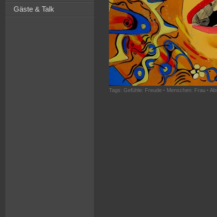
Gäste & Talk
Tags:
Gefühle: Freude
·
Menschen: Frau
·
Ab