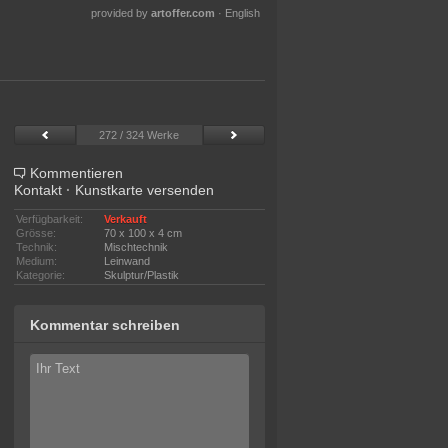
provided by
artoffer.com
·
English
272 / 324 Werke
Kommentieren
Kontakt
·
Kunstkarte versenden
Verfügbarkeit:
Verkauft
Grösse:
70 x 100 x 4 cm
Technik:
Mischtechnik
Medium:
Leinwand
Kategorie:
Skulptur/Plastik
Kommentar schreiben