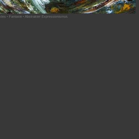
ktes
·
Fantasie
·
Abstrakter Expressionismus