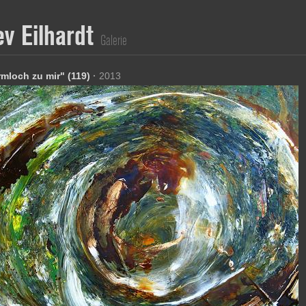
ev Eilhardt
Galerie
mloch zu mir" (119)
·
2013