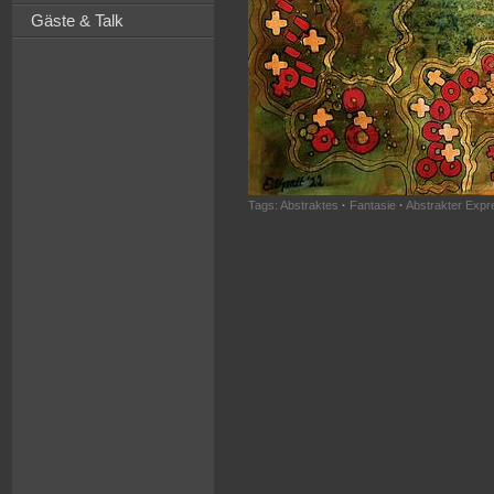
Gäste & Talk
Tags:
Abstraktes
·
Fantasie
·
Abstrakter Expr