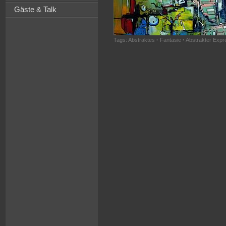
Gäste & Talk
Tags:
Abstraktes
·
Fantasie
·
Abstrakter Expr