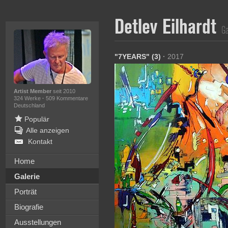
Detlev Eilhardt
Ga
"7YEARS" (3)
·
2017
Artist Member
seit 2010
324 Werke
·
509 Kommentare
Deutschland
Populär
Alle anzeigen
Kontakt
Home
Galerie
Porträt
Biografie
Ausstellungen