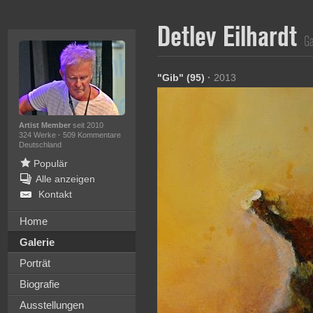
Detlev Eilhardt
Ga
"Gib" (95)
·
2013
Artist Member
seit 2010
324 Werke
·
509 Kommentare
Deutschland
Populär
Alle anzeigen
Kontakt
Home
Galerie
Porträt
Biografie
Ausstellungen