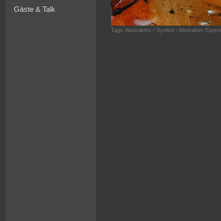
Gäste & Talk
Tags:
Abstraktes
·
Symbol
·
Abstrakter Expre