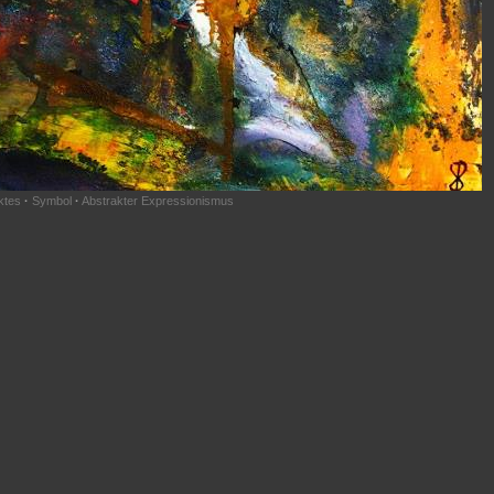
ktes
·
Symbol
·
Abstrakter Expressionismus