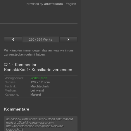
provided by
artoffer.com
·
English
280 / 324 Werke
Wir kämpfen immer gegen das an, was wir in uns
zu verstecken gelernt haben.
1
·
Kommentar
Kontakt/Kauf
·
Kunstkarte versenden
Verfügbarkeit:
Verkäuflich
Grösse:
120 x 120 cm
Technik:
Mischtechnik
Medium:
Leinwand
Kategorie:
Malerei
Kommentare
da hast du wohl recht! schau doch bitte mal auf
mein profil bei fineartamerica.com:
http://fineartamerica.com/profiles/claudia-
krause.html