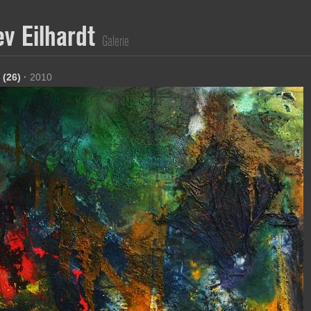
ev Eilhardt
Galerie
 (26)
·
2010