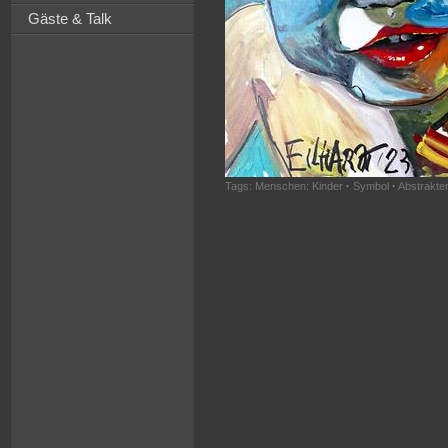
Gäste & Talk
Tags:
Menschen: Kinder
·
Symbol
·
Abstrakte