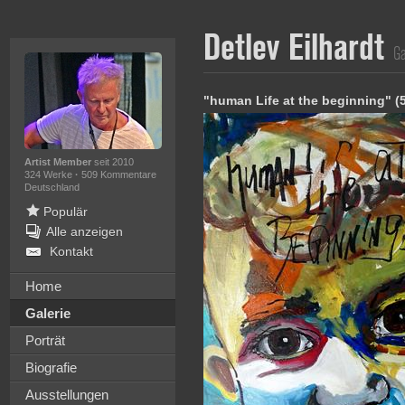
Detlev Eilhardt
Ga
"human Life at the beginning" (
Artist Member
seit 2010
324 Werke
·
509 Kommentare
Deutschland
Populär
Alle anzeigen
Kontakt
Home
Galerie
Porträt
Biografie
Ausstellungen