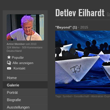
Detlev Eilhardt
Ga
"Beyond" (1)
·
2015
Artist Member
seit 2010
324 Werke
·
509 Kommentare
Deutschland
Populär
Alle anzeigen
Kontakt
Home
Galerie
Porträt
Tags:
Symbol
·
Gesellschaft
·
Abstrakter Exp
Biografie
Ausstellungen