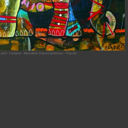
 Land
·
Fantasie
·
Abstrakter Expressionismus
·
Pop-Art