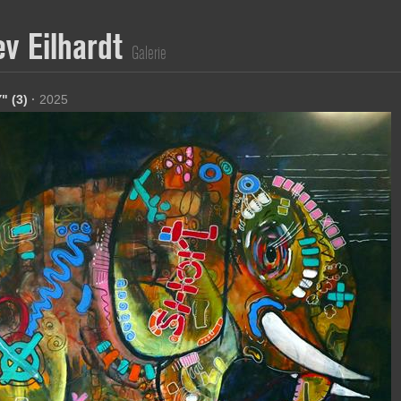
ev Eilhardt
Galerie
" (3)
·
2025