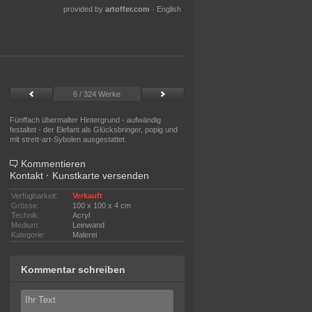
provided by
artoffer.com
·
English
6 / 324 Werke
Fünffach übermalter Hintergrund - aufwändig
festaltet - der Elefant als Glücksbringer, popig und
mit strett-art-Sybolen ausgestattet.
Kommentieren
Kontakt
·
Kunstkarte versenden
Verfügbarkeit:
Verkauft
Grösse:
100 x 100 x 4 cm
Technik:
Acryl
Medium:
Leinwand
Kategorie:
Malerei
Kommentar schreiben