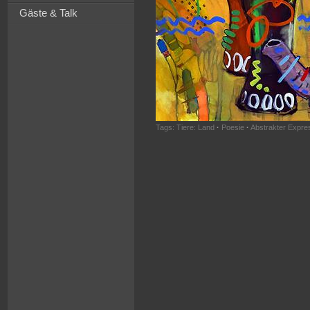
Gäste & Talk
Tags:
Tiere: Land
·
Poesie
·
Abstrakter Expre