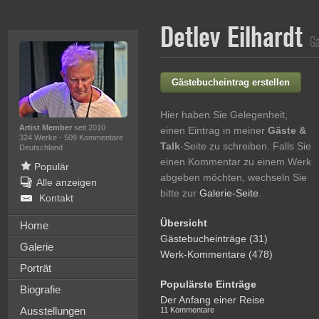
Detlev Eilhardt
Gä
Gästebucheintrag erstellen
Hier haben Sie Gelegenheit,
Artist Member
seit 2010
einen Eintrag in meiner
Gäste &
324 Werke
·
509 Kommentare
Talk
-Seite zu schreiben. Falls Sie
Deutschland
einen Kommentar zu einem Werk
Populär
abgeben möchten, wechseln Sie
Alle anzeigen
bitte zur
Galerie-Seite
.
Kontakt
Übersicht
Home
Gästebucheinträge (31)
Galerie
Werk-Kommentare (478)
Porträt
Populärste Einträge
Biografie
Der Anfang einer Reise
Ausstellungen
11 Kommentare