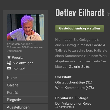
Detlev Eilhardt
Gä
Gästebucheintrag erstellen
Hier haben Sie Gelegenheit,
Artist Member
seit 2010
einen Eintrag in meiner
Gäste &
324 Werke
·
509 Kommentare
Talk
-Seite zu schreiben. Falls Sie
Deutschland
einen Kommentar zu einem Werk
Populär
abgeben möchten, wechseln Sie
Alle anzeigen
bitte zur
Galerie-Seite
.
Kontakt
Übersicht
Home
Gästebucheinträge (31)
Galerie
Werk-Kommentare (478)
Porträt
Populärste Einträge
Biografie
Der Anfang einer Reise
Ausstellungen
11 Kommentare