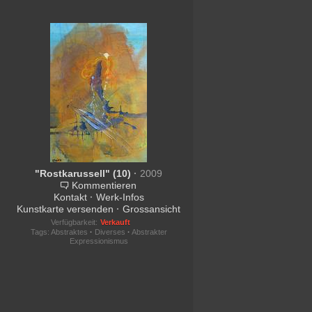
"Rostkarussell" (10)
·
2009
Kommentieren
Kontakt
·
Werk-Infos
Kunstkarte versenden
·
Grossansicht
Verfügbarkeit:
Verkauft
Tags:
Abstraktes
·
Diverses
·
Abstrakter
Expressionismus