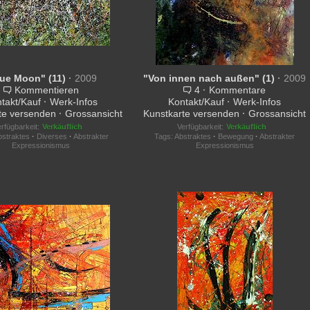
lue Moon" (11)
·
2009
"Von innen nach außen" (1)
·
2009
Kommentieren
4
·
Kommentare
takt/Kauf
·
Werk-Infos
Kontakt/Kauf
·
Werk-Infos
te versenden
·
Grossansicht
Kunstkarte versenden
·
Grossansicht
rfügbarkeit:
Verkäuflich
Verfügbarkeit:
Verkäuflich
bstraktes
·
Diverses
·
Abstrakter
Tags:
Abstraktes
·
Bewegung
·
Abstrakter
Expressionismus
Expressionismus