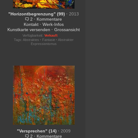
"Horizontbegrenzung" (99)
·
2013
2
·
Kommentare
Kontakt
·
Werk-Infos
Kunstkarte versenden
·
Grossansicht
Verfügbarkeit:
Verkauft
Tags:
Abstraktes
·
Fantasie
·
Abstrakter
Expressionismus
"Versprechen" (14)
·
2009
2
·
Kommentare