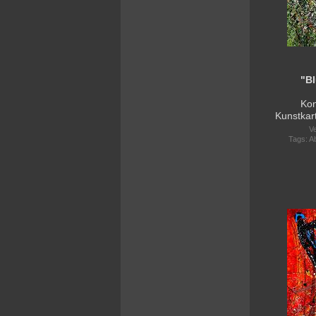
"B
Kon
Kunstkar
Ve
Tags:
A