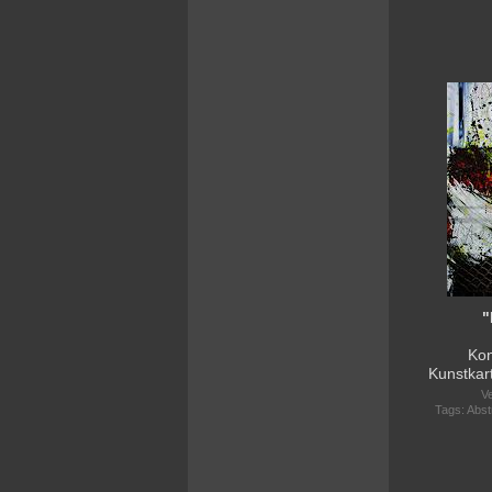
"
Kon
Kunstkar
Ve
Tags:
Abst