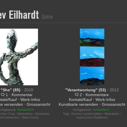
ev Eilhardt
Galerie
"She" (85)
·
2010
"Verantwortung" (53)
·
2012
1
·
Kommentar
2
·
Kommentare
takt/Kauf
·
Werk-Infos
Kontakt/Kauf
·
Werk-Infos
te versenden
·
Grossansicht
Kunstkarte versenden
·
Grossansicht
rfügbarkeit:
Verkäuflich
Verfügbarkeit:
Verkäuflich
chen: Frau
·
Abstraktes
·
Abstrakter
Tags:
Diverse Landschaften
·
Abstraktes
·
ressionismus
·
Naive Kunst
expressiver Realismus