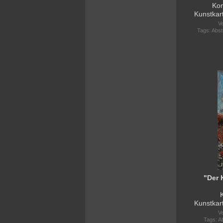
Kon
Kunstkar
Ve
Tags:
Abst
"Der 
Kunstkar
Ve
Tags:
A