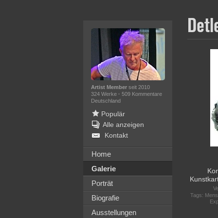
Detl
Artist Member
seit 2010
324 Werke
·
509 Kommentare
Deutschland
Populär
Alle anzeigen
Kontakt
Home
Galerie
Kon
Kunstkar
Porträt
Ve
Tags:
Mens
Biografie
Exp
Ausstellungen