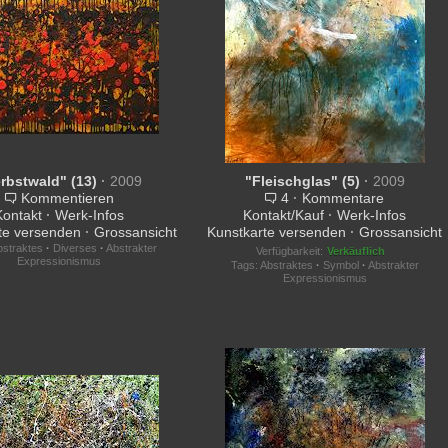
rbstwald" (13)
·
2009
"Fleischglas" (5)
·
2009
Kommentieren
4
·
Kommentare
Kontakt
·
Werk-Infos
Kontakt/Kauf
·
Werk-Infos
te versenden
·
Grossansicht
Kunstkarte versenden
·
Grossansicht
bstraktes
·
Diverses
·
Abstrakter
Verfügbarkeit:
Verkäuflich
Expressionismus
Tags:
Abstraktes
·
Symbol
·
Abstrakter
Expressionismus