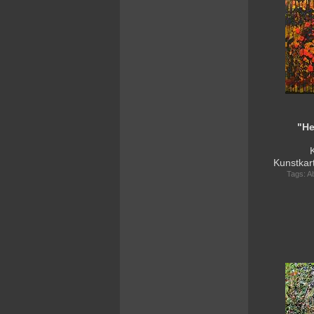
"He
Kunstkar
Tags:
A