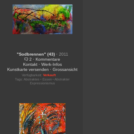
"Sodbrennen" (43)
·
2011
2
·
Kommentare
Kontakt
·
Werk-Infos
Kunstkarte versenden
·
Grossansicht
Verfügbarkeit:
Verkauft
Tags:
Abstraktes
·
Essen
·
Abstrakter
Expressionismus