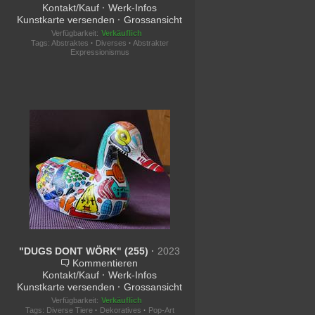
Kontakt/Kauf
·
Werk-Infos
Kunstkarte versenden
·
Grossansicht
Verfügbarkeit:
Verkäuflich
Tags:
Abstraktes
·
Diverses
·
Abstrakter
Expressionismus
"DUGS DONT WÖRK" (255)
·
2023
Kommentieren
Kontakt/Kauf
·
Werk-Infos
Kunstkarte versenden
·
Grossansicht
Verfügbarkeit:
Verkäuflich
Tags:
Diverse Tiere
·
Dekoratives
·
Pop-Art