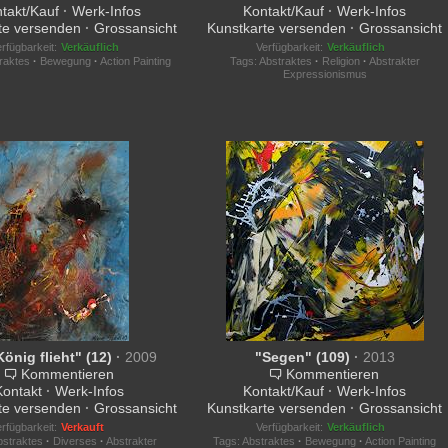
takt/Kauf
·
Werk-Infos
Kontakt/Kauf
·
Werk-Infos
te versenden
·
Grossansicht
Kunstkarte versenden
·
Grossansicht
rfügbarkeit:
Verkäuflich
Verfügbarkeit:
Verkäuflich
raktes
·
Bewegung
·
Action Painting
Tags:
Abstraktes
·
Religion
·
Abstrakter
Expressionismus
König flieht" (12)
·
2009
"Segen" (109)
·
2013
Kommentieren
Kommentieren
Kontakt
·
Werk-Infos
Kontakt/Kauf
·
Werk-Infos
te versenden
·
Grossansicht
Kunstkarte versenden
·
Grossansicht
rfügbarkeit:
Verkauft
Verfügbarkeit:
Verkäuflich
bstraktes
·
Diverses
·
Abstrakter
Tags:
Abstraktes
·
Bewegung
·
Action Painting