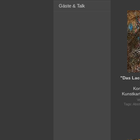
Gäste & Talk
Kon
Kunstkar
Ve
Tags:
Abst