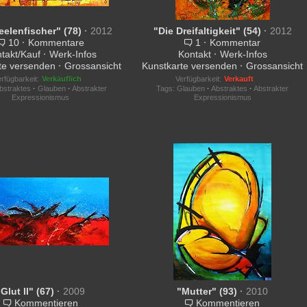
eelenfischer" (78)
·
2012
"Die Dreifaltigkeit" (54)
·
2012
10
·
Kommentare
1
·
Kommentar
takt/Kauf
·
Werk-Infos
Kontakt
·
Werk-Infos
te versenden
·
Grossansicht
Kunstkarte versenden
·
Grossansicht
rfügbarkeit:
Verkäuflich
Verfügbarkeit:
Verkauft
bstraktes
·
Glauben
·
Abstrakter
Tags:
Glauben
·
Abstraktes
·
Abstrakter
Expressionismus
Expressionismus
"Glut II" (67)
·
2009
"Mutter" (93)
·
2010
Kommentieren
Kommentieren