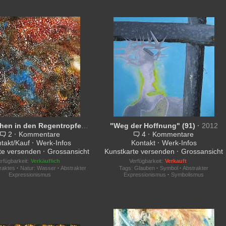
"Das Lachen in den Regentropfen" (80)
·
"Weg der Hoffnung" (91)
2012
·
2012
2
·
Kommentare
4
·
Kommentare
takt/Kauf
·
Werk-Infos
Kontakt
·
Werk-Infos
te versenden
·
Grossansicht
Kunstkarte versenden
·
Grossansicht
rfügbarkeit:
Verkäuflich
Verfügbarkeit:
Verkauft
raktes
·
Natur: Wasser
·
Abstrakter
Tags:
Glauben
·
Symbol
·
Abstrakter
Expressionismus
Expressionismus
·
Symbolismus