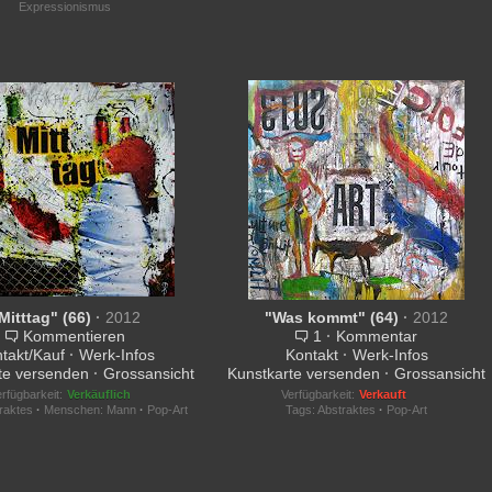
Expressionismus
Mitttag" (66)
·
2012
"Was kommt" (64)
·
2012
Kommentieren
1
·
Kommentar
takt/Kauf
·
Werk-Infos
Kontakt
·
Werk-Infos
te versenden
·
Grossansicht
Kunstkarte versenden
·
Grossansicht
rfügbarkeit:
Verkäuflich
Verfügbarkeit:
Verkauft
raktes
·
Menschen: Mann
·
Pop-Art
Tags:
Abstraktes
·
Pop-Art