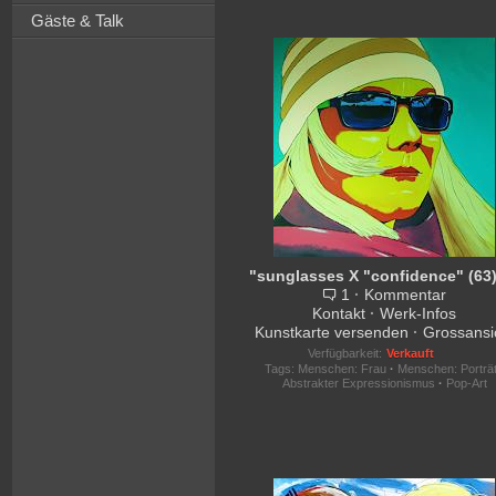
Gäste & Talk
1
·
Kommentar
Kontakt
·
Werk-Infos
Kunstkarte versenden
·
Grossansi
Verfügbarkeit:
Verkauft
Tags:
Menschen: Frau
·
Menschen: Porträ
Abstrakter Expressionismus
·
Pop-Art