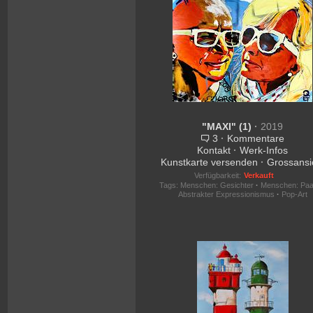
"MAXI" (1)
·
2019
3
·
Kommentare
Kontakt
·
Werk-Infos
Kunstkarte versenden
·
Grossansi
Verfügbarkeit:
Verkauft
Tags:
Menschen: Gesichter
·
Menschen: Paa
Abstrakter Expressionismus
·
Pop-Art