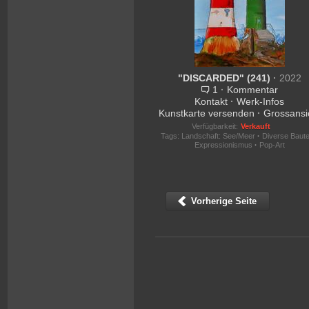
"DISCARDED" (241)
·
2022
1
·
Kommentar
Kontakt
·
Werk-Infos
Kunstkarte versenden
·
Grossansi
Verfügbarkeit:
Verkauft
Tags:
Landschaft: See/Meer
·
Diverse Baut
Expressionismus
·
Pop-Art
Vorherige Seite