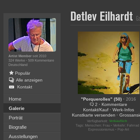
Detlev Eilhardt
Ga
Artist Member
seit 2010
324 Werke
·
509 Kommentare
Deutschland
Populär
Alle anzeigen
Kontakt
Home
"Porquerolles" (50)
·
2016
2
·
Kommentare
Galerie
Kontakt/Kauf
·
Werk-Infos
Kunstkarte versenden
·
Grossansi
Porträt
Verfügbarkeit:
Verkäuflich
Tags:
Menschen: Frau
·
Verkehr: Fahrrad
Biografie
Expressionismus
·
Pop-Art
Ausstellungen