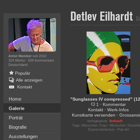
Detlev Eilhardt
Ga
Artist Member
seit 2010
324 Werke
·
509 Kommentare
Deutschland
Populär
Alle anzeigen
Kontakt
Home
1
·
Kommentar
Galerie
Kontakt
·
Werk-Infos
Kunstkarte versenden
·
Grossansi
Porträt
Verfügbarkeit:
Verkauft
Tags:
Menschen: Frau
·
Menschen: Gesicht
Biografie
Expressionismus
·
Pop-Art
Ausstellungen