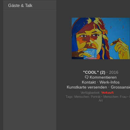
Gäste & Talk
"COOL" (2)
·
2016
Kommentieren
Kontakt
·
Werk-Infos
Kunstkarte versenden
·
Grossansi
Verfügbarkeit:
Verkauft
Tags:
Menschen: Porträt
·
Menschen: Frau
·
Art