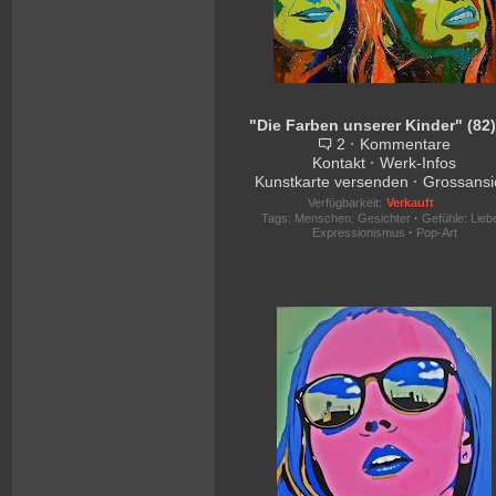
2
·
Kommentare
Kontakt
·
Werk-Infos
Kunstkarte versenden
·
Grossansi
Verfügbarkeit:
Verkauft
Tags:
Menschen: Gesichter
·
Gefühle: Lieb
Expressionismus
·
Pop-Art