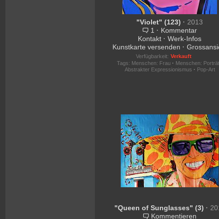
"Violet" (123)
·
2013
1
·
Kommentar
Kontakt
·
Werk-Infos
Kunstkarte versenden
·
Grossansi
Verfügbarkeit:
Verkauft
Tags:
Menschen: Frau
·
Menschen: Porträ
Abstrakter Expressionismus
·
Pop-Art
"Queen of Sunglasses" (3)
·
20
Kommentieren