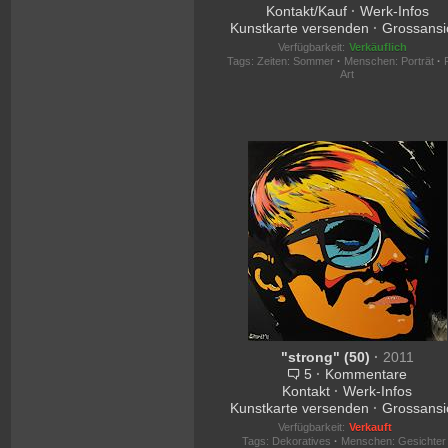
Kontakt/Kauf
·
Werk-Infos
Kunstkarte versenden
·
Grossansi
Verfügbarkeit:
Verkäuflich
Tags:
Zeiten: Sommer
·
Menschen: Porträt
·
Art
"strong" (50)
·
2011
5
·
Kommentare
Kontakt
·
Werk-Infos
Kunstkarte versenden
·
Grossansi
Verfügbarkeit:
Verkauft
Tags:
Dekoratives
·
Menschen: Gesichter