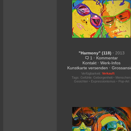
"Harmony" (118)
·
2013
1
·
Kommentar
Kontakt
·
Werk-Infos
Kunstkarte versenden
·
Grossansi
Verfügbarkeit:
Verkauft
Tags:
Gefühle: Geborgenheit
·
Menschen
Gesichter
·
Expressionismus
·
Pop-Art