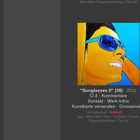
Abstrakter Expressionismus
·
Pop-Art
"Sunglasses II" (38)
·
2011
4
·
Kommentare
Kontakt
·
Werk-Infos
Kunstkarte versenden
·
Grossansi
Verfügbarkeit:
Verkauft
Tags:
Menschen: Frau
·
Gefühle: Freude
Expressionismus
·
Op-Art