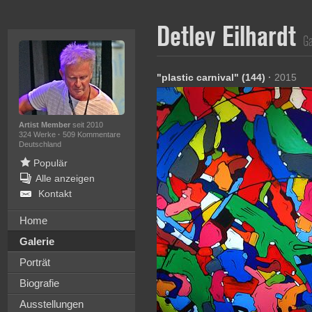
Detlev Eilhardt
Ga
"plastic carnival" (144)
·
2015
Artist Member
seit 2010
324 Werke
·
509 Kommentare
Deutschland
Populär
Alle anzeigen
Kontakt
Home
Galerie
Porträt
Biografie
Ausstellungen