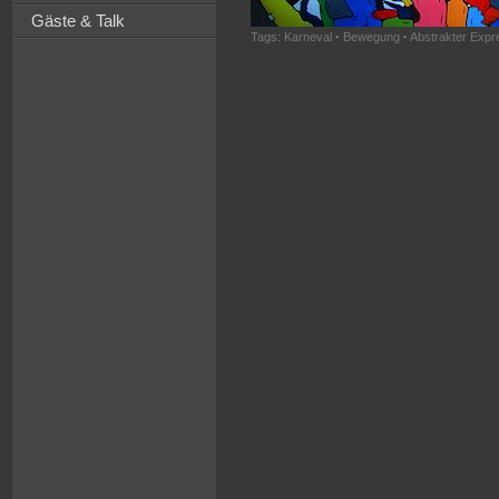
Gäste & Talk
Tags:
Karneval
·
Bewegung
·
Abstrakter Expr